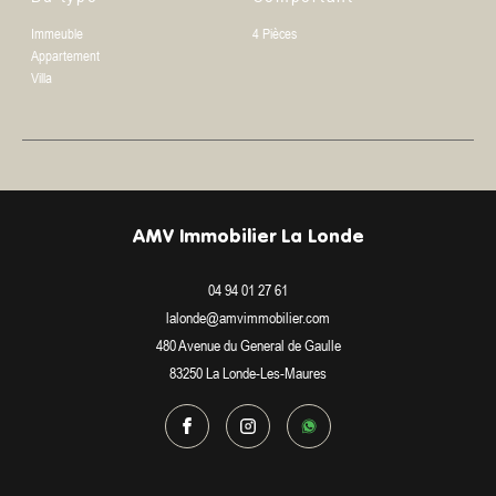
Immeuble
4 Pièces
Appartement
Villa
AMV Immobilier La Londe
04 94 01 27 61
lalonde@amvimmobilier.com
480 Avenue du General de Gaulle
83250
La Londe-Les-Maures