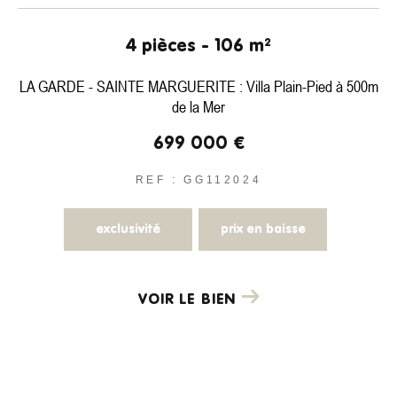
COUPS DE COEUR
EXCLUSIVITÉS
NOUVEAUTÉS
4 pièces - 106 m²
LA GARDE - SAINTE MARGUERITE : Villa Plain-Pied à 500m
Rechercher
de la Mer
699 000 €
REF : GG112024
exclusivité
prix en baisse
VOIR LE BIEN