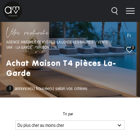
V
o
r
e
r
e
c
e
c
e
Fr
AGENCE IMMOBILIÈRE HYÈRES, LA LONDE-LES-MAURES
VENTE
VAR
LA GARDE
MAISON
T4
0
Effectuer une recherche
ET TROUVER LE BIEN QUI CORRESPOND À VOS
Achat Maison T4 pièces La-
CRITÈRES
Garde
Type
annonce(s) trouvée(s) selon vos critères
1
d'offre
Vente
Type
de
Type de bien
Tri par
bien
Du plus cher au moins cher
Ville