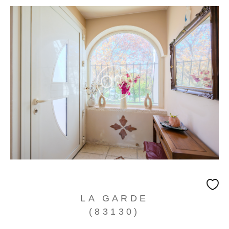
Surface
Surface
Référence
AFFINER LES CRITÈRES
TERRASSE
PARKING
PISCINE
LA GARDE
(83130)
FILTRER PAR