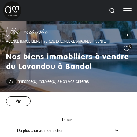
V
o
r
e
r
e
c
e
c
e
Fr
AGENCE IMMOBILIÈRE HYÈRES, LA LONDE-LES-MAURES
VENTE
0
Effectuer une recherche
Nos biens immobiliers à vendre
ET TROUVER LE BIEN QUI CORRESPOND À VOS
du Lavandou à Bandol
CRITÈRES
annonce(s) trouvée(s) selon vos critères
77
Type
d'offre
Vente
Var
Type
de
Type de bien
bien
Tri par
Ville
Du plus cher au moins cher