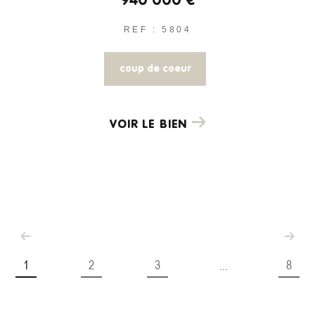
940 000 €
REF : 5804
coup de coeur
VOIR LE BIEN
1
2
3
8
...