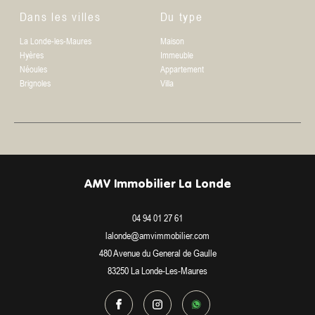
Dans les villes
Du type
La Londe-les-Maures
Maison
Hyères
Immeuble
Néoules
Appartement
Brignoles
Villa
AMV Immobilier La Londe
04 94 01 27 61
lalonde@amvimmobilier.com
480 Avenue du General de Gaulle
83250
La Londe-Les-Maures