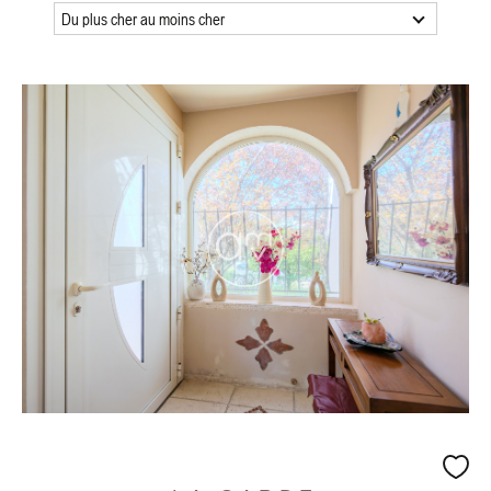
Du plus cher au moins cher
Surface
Surface
Référence
AFFINER LES CRITÈRES
TERRASSE
PARKING
PISCINE
FILTRER PAR