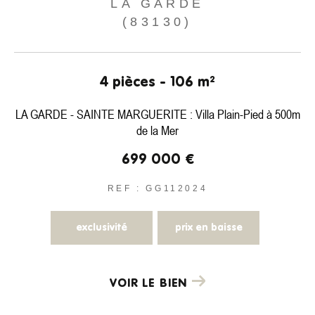
LA GARDE
COUPS DE COEUR
EXCLUSIVITÉS
NOUVEAUTÉS
(83130)
Rechercher
4 pièces - 106 m²
LA GARDE - SAINTE MARGUERITE : Villa Plain-Pied à 500m
de la Mer
699 000 €
REF : GG112024
exclusivité
prix en baisse
VOIR LE BIEN