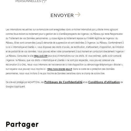
PERSONNELLES (*)*
ENVOYER
Les informations recueillies sur ce formulaire sont enregistrées dans un fichier informatisé par La Boite Immo agissant
comme Sous-traitant du traitement pour la gestion de la clientèle/prospects de l'Agence / du Réseau qui reste Responsable
du Traitement de vos Données personnelles. La base légale du traitement repose sur l'intérêt légitime de l'Agence / du
Réseau. Elles sont conservées jusqu'à demande de suppression et sont destinées à l'Agence / au Réseau. Conformément à
la loi « informatique et libertés », vous disposez des droits d’accès, de rectification, d’effacement, d’opposition, de limitation
et de portabilité de vos données. Vous pouvez retirer votre consentement à tout moment en contactant directement l’Agence /
Le Réseau. Consultez le site
https://cnil.fr/fr
pour plus d’informations sur vos droits. Si vous estimez, après avoir contacté
l'Agence / le Réseau, que vos droits « Informatique et Libertés » ne sont pas respectés, vous pouvez adresser une
réclamation à la CNIL. Nous vous informons de l’existence de la liste d'opposition au démarchage téléphonique « Bloctel »,
sur laquelle vous pouvez vous inscrire ici :
https://www.bloctel.gouv.fr
. Dans le cadre de la protection des Données
personnelles, nous vous invitons à ne pas inscrire de Données sensibles dans le champ de saisie libre.
Ce site est protégé par reCAPTCHA, les
Politiques de Confidentialité
et es
Conditions d'utilisation
de
Google s'appliquent.
partager