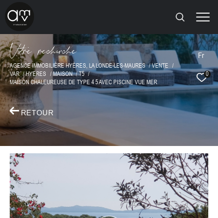
V
o
r
e
r
e
c
e
c
e
Fr
AGENCE IMMOBILIÈRE HYÈRES, LA LONDE-LES-MAURES
VENTE
VAR
HYERES
MAISON
T5
0
MAISON CHALEUREUSE DE TYPE 4 5 AVEC PISCINE VUE MER
RETOUR