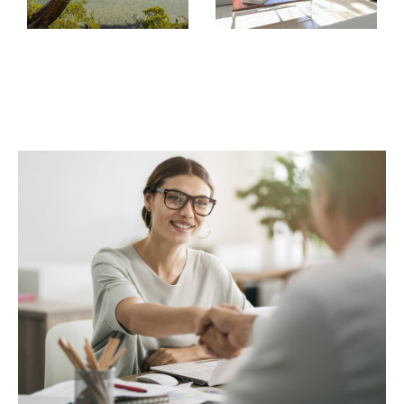
Indiquez-nous vos envies et nous vous présenterons notre
sélection de biens immobiliers en location à Hyères,
Le
et dans de
Lavandou, Bormes-les-Mimosas
nombreuses autres communes avoisinantes.
Mettre en gestion locative vos biens
immobiliers à Hyères, La Londe-les-
Maures et leur région
Vous êtes propriétaire d'un bien immobilier à Hyères et vous
souhaitez le louer et
rentabiliser au maximum votre
Nous prenons en
investissement sereinement??
charge toutes les démarches concernant la
gestion locative