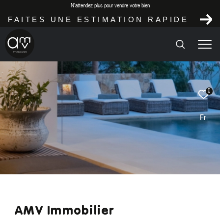
N'attendez plus pour vendre votre bien
FAITES UNE ESTIMATION RAPIDE
Effectuer
Type
0
d'offre
Location
une
recherche
Fr
Type
de
Type de bien
ET
bien
TROUVER
Localisation
LE
BIEN
QUI
CORRESPOND
À
AMV Immobilier
VOS