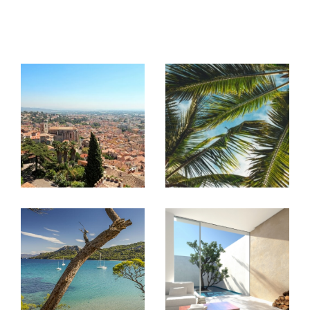
de villas, appartements et terrains sur La Londe, Hyères
leurs environs, nos offres de location annuelle sur le secteur
ainsi que l'ensemble des informations nécessaires pour
venir rencontrer
pour la
nos conseillers
gestion loca
, La
tive de vos biens immobiliers à Hyères
Londe-les-Maures et leur région, ainsi que de votre
patrimoine immobilier.
Trouver une location immobilière dans le
Var
Vous cherchez à
louer un bien immobilier à La Londe-les-Ma
ures et sa région
? Nos
agences immobilières à
sont à votre
Hyères et La Londe-les-Maures
service pour vous aider dans votre démarche.