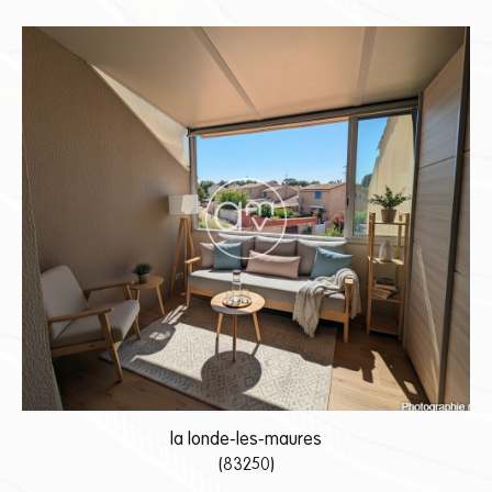
la londe-les-maures
(83250)