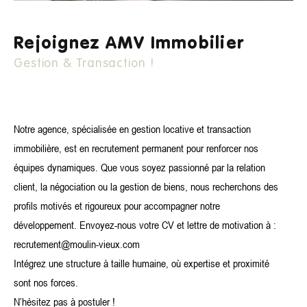
de votre bien immobilier à La Londe-les-Maures
, Hyères et
leur région.
Rejoignez AMV Immobilier
La mise en gestion de votre bien locatif permet de
vous
Gestion & Transaction !
, tels que :
assurer de nombreux avantages
La recherche et le choix d'un locataire sérieux et
Notre agence, spécialisée en gestion locative et transaction
solvable ;
immobilière, est en recrutement permanent pour renforcer nos
Le versement de vos loyers et une
aide pour
équipes dynamiques. Que vous soyez passionné par la relation
votre déclaration de revenus fonciers
client, la négociation ou la gestion de biens, nous recherchons des
;
profils motivés et rigoureux pour accompagner notre
La gestion et mise en œuvre des travaux et
développement. Envoyez-nous votre CV et lettre de motivation à :
entretiens de votre bien?;
recrutement@moulin-vieux.com
Une assurance de loyers impayés,
qui couvre
Intégrez une structure à taille humaine, où expertise et proximité
éventuelles
également les détériorations
sont nos forces.
causées par votre locataire.
N’hésitez pas à postuler !