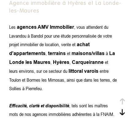
Agence immobilière à Hyères et La Londe-
CRITÈRES
les-Maures
Rechercher
Les
, vous attendent du
agences AMV Immobilier
Lavandou à Bandol pour une étude personnalisée de votre
projet immobilier de location, vente et
achat
,
et
à
d'appartements
terrains
maisons/villas
La
,
,
et
Londe les Maures
Hyères
Carqueiranne
leurs environs, sur ce secteur du
entre
littoral varois
Toulon et Bormes les Mimosas, ainsi que dans les terres, de
Sollies à Pierrefeu.
Efficacité, clarté et disponibilité
, tels sont les maîtres
mots de nos agences immobilières adhérentes à la FNAIM.
Découvrez sur ce site notre sélection d'annonces de vente