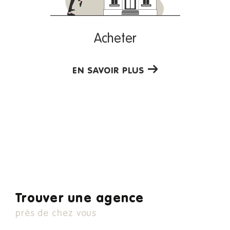
AMV Immobilier, un véritable atout pour
Acheter
la réussite de votre projet immobilier
EN SAVOIR PLUS
Deux agences de proximité à taille humaine,
des
et qui
équipes formées en permanence
possèdent une parfaite maîtrise du marché immobilier de la
région, voilà ce que nous vous proposons.
Nous avons
97 % de taux de recommandation
. N'hésitez donc plus à nous
sur Opinion System
contacter par téléphone ou directement en agence !
Trouver une agence
près de chez vous