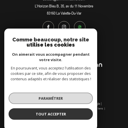
L’Horizon Bleu B, 35, av du 11 Novembre
83160
La Valette-Du-Var
Comme beaucoup, notre site
utilise les cookies
Adhérents
On aimerait vous accompagner pendant
votre visite.
En poursuivant, vous acceptez l'utilisation des
cookies par ce site, afin de vous proposer des
contenus adaptés et réaliser des statistiques !
PARAMÉTRER
© 2026 | Tous droits réservés | Traduction powered by Google |
Nos honoraires
Plan du site
Mentions légales
Admin
Nos liens
Politique RGPD
Cookies
TOUT ACCEPTER