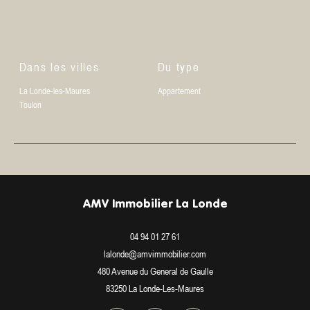
Dans les villes
Du type
La Londe-les-Maures
Appartement
Toulon
AMV Immobilier La Londe
04 94 01 27 61
lalonde@amvimmobilier.com
480 Avenue du General de Gaulle
83250
La Londe-Les-Maures