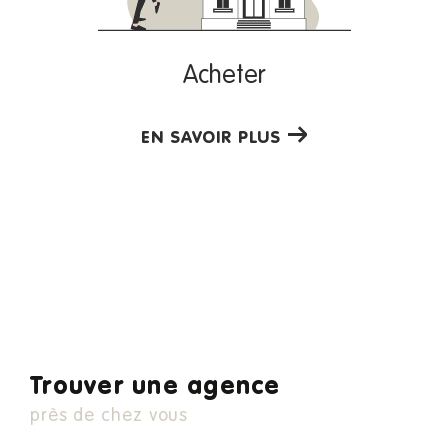
AMV Immobilier, un véritable atout pour
Acheter
la réussite de votre projet immobilier
EN SAVOIR PLUS
Deux agences de proximité à taille humaine,
des
et qui
équipes formées en permanence
possèdent une parfaite maîtrise du marché immobilier de la
région, voilà ce que nous vous proposons.
Nous avons
97 % de taux de recommandation
. N'hésitez donc plus à nous
sur Opinion System
contacter par téléphone ou directement en agence !
Trouver une agence
près de chez vous