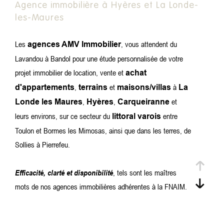
Agence immobilière à Hyères et La Londe-
CRITÈRES
les-Maures
Rechercher
Les
, vous attendent du
agences AMV Immobilier
Lavandou à Bandol pour une étude personnalisée de votre
projet immobilier de location, vente et
achat
,
et
à
d'appartements
terrains
maisons/villas
La
,
,
et
Londe les Maures
Hyères
Carqueiranne
leurs environs, sur ce secteur du
entre
littoral varois
Toulon et Bormes les Mimosas, ainsi que dans les terres, de
Sollies à Pierrefeu.
Efficacité, clarté et disponibilité
, tels sont les maîtres
mots de nos agences immobilières adhérentes à la FNAIM.
Découvrez sur ce site notre sélection d'annonces de vente