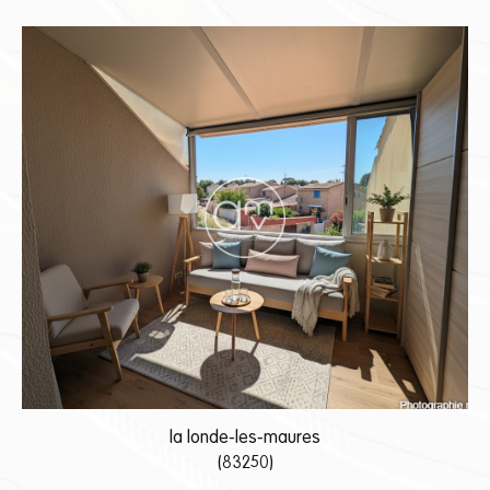
la londe-les-maures
(83250)