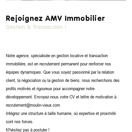
de votre bien immobilier à La Londe-les-Maures
, Hyères et
leur région.
Rejoignez AMV Immobilier
La mise en gestion de votre bien locatif permet de
vous
Gestion & Transaction !
, tels que :
assurer de nombreux avantages
La recherche et le choix d'un locataire sérieux et
Notre agence, spécialisée en gestion locative et transaction
solvable ;
immobilière, est en recrutement permanent pour renforcer nos
Le versement de vos loyers et une
aide pour
équipes dynamiques. Que vous soyez passionné par la relation
votre déclaration de revenus fonciers
client, la négociation ou la gestion de biens, nous recherchons des
;
profils motivés et rigoureux pour accompagner notre
La gestion et mise en œuvre des travaux et
développement. Envoyez-nous votre CV et lettre de motivation à :
entretiens de votre bien?;
recrutement@moulin-vieux.com
Une assurance de loyers impayés,
qui couvre
Intégrez une structure à taille humaine, où expertise et proximité
éventuelles
également les détériorations
sont nos forces.
causées par votre locataire.
N’hésitez pas à postuler !