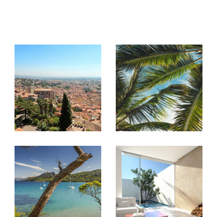
de villas, appartements et terrains sur La Londe, Hyères
leurs environs, nos offres de location annuelle sur le secteur
ainsi que l'ensemble des informations nécessaires pour
venir rencontrer
pour la
nos conseillers
gestion loca
, La
tive de vos biens immobiliers à Hyères
Londe-les-Maures et leur région, ainsi que de votre
patrimoine immobilier.
Trouver une location immobilière dans le
Var
Vous cherchez à
louer un bien immobilier à La Londe-les-Ma
ures et sa région
? Nos
agences immobilières à
sont à votre
Hyères et La Londe-les-Maures
service pour vous aider dans votre démarche.