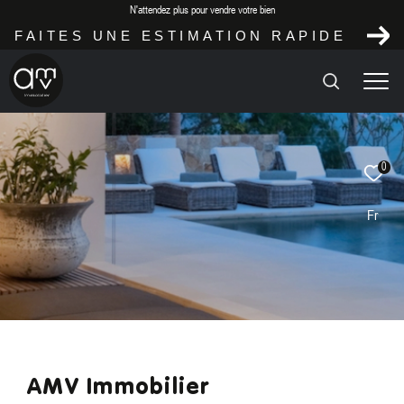
N'attendez plus pour vendre votre bien
FAITES UNE ESTIMATION RAPIDE
Effectuer
Type
0
d'offre
Location
une
recherche
Fr
Type
de
Type de bien
ET
bien
TROUVER
Localisation
LE
BIEN
QUI
CORRESPOND
À
AMV Immobilier
VOS