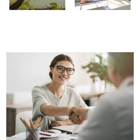
Indiquez-nous vos envies et nous vous présenterons notre
sélection de biens immobiliers en location à Hyères,
Le
et dans de
Lavandou, Bormes-les-Mimosas
nombreuses autres communes avoisinantes.
Mettre en gestion locative vos biens
immobiliers à Hyères, La Londe-les-
Maures et leur région
Vous êtes propriétaire d'un bien immobilier à Hyères et vous
souhaitez le louer et
rentabiliser au maximum votre
Nous prenons en
investissement sereinement??
charge toutes les démarches concernant la
gestion locative