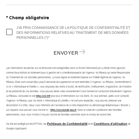
* Champ obligatoire
J'AI PRIS CONNAISSANCE DE LA POLITIQUE DE CONFIDENTIALITÉ ET
DES INFORMATIONS RELATIVES AU TRAITEMENT DE MES DONNÉES
PERSONNELLES (*)*
ENVOYER
Les informations recueillies sur ce formulaire sont enregistrées dans un fichier informatisé par La Boite Immo agissant
comme Sous-traitant du traitement pour la gestion de la clientèle/prospects de l'Agence / du Réseau qui reste Responsable
du Traitement de vos Données personnelles. La base légale du traitement repose sur l'intérêt légitime de l'Agence / du
Réseau. Elles sont conservées jusqu'à demande de suppression et sont destinées à l'Agence / au Réseau. Conformément à
la loi « informatique et libertés », vous disposez des droits d’accès, de rectification, d’effacement, d’opposition, de limitation
et de portabilité de vos données. Vous pouvez retirer votre consentement à tout moment en contactant directement l’Agence /
Le Réseau. Consultez le site
https://cnil.fr/fr
pour plus d’informations sur vos droits. Si vous estimez, après avoir contacté
l'Agence / le Réseau, que vos droits « Informatique et Libertés » ne sont pas respectés, vous pouvez adresser une
réclamation à la CNIL. Nous vous informons de l’existence de la liste d'opposition au démarchage téléphonique « Bloctel »,
sur laquelle vous pouvez vous inscrire ici :
https://www.bloctel.gouv.fr
. Dans le cadre de la protection des Données
personnelles, nous vous invitons à ne pas inscrire de Données sensibles dans le champ de saisie libre.
Ce site est protégé par reCAPTCHA, les
Politiques de Confidentialité
et es
Conditions d'utilisation
de
Google s'appliquent.