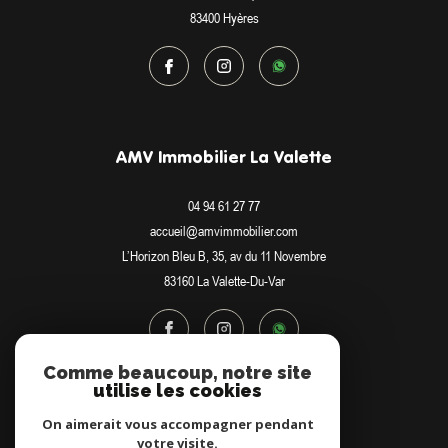
83400
Hyères
AMV Immobilier La Valette
04 94 61 27 77
accueil@amvimmobilier.com
L’Horizon Bleu B, 35, av du 11 Novembre
83160
La Valette-Du-Var
Comme beaucoup, notre site
utilise les cookies
Adhérents
On aimerait vous accompagner pendant
votre visite.