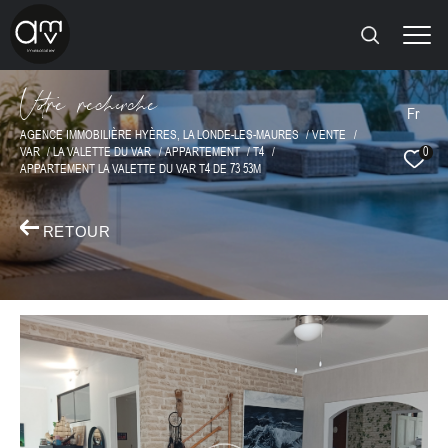
V
o
r
e
r
e
c
e
c
e
Fr
AGENCE IMMOBILIÈRE HYÈRES, LA LONDE-LES-MAURES
VENTE
VAR
LA VALETTE DU VAR
APPARTEMENT
T4
0
APPARTEMENT LA VALETTE DU VAR T4 DE 73 53M
RETOUR