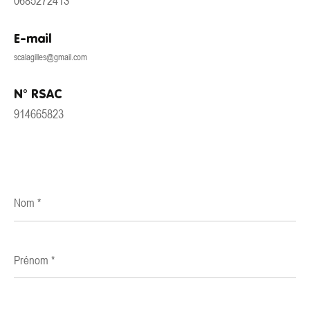
0685272413
E-mail
scalagilles@gmail.com
N° RSAC
914665823
Nom
*
Prénom
*
E-