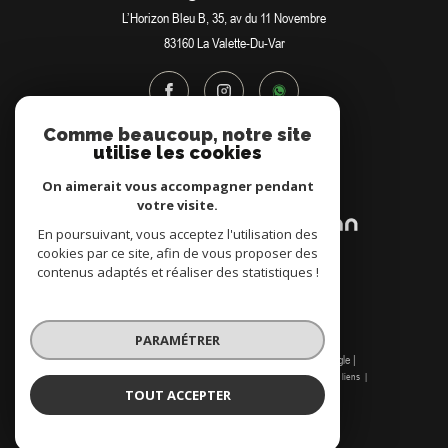
L’Horizon Bleu B, 35, av du 11 Novembre
83160
La Valette-Du-Var
Comme beaucoup, notre site
utilise les cookies
Adhérents
On aimerait vous accompagner pendant
votre visite.
En poursuivant, vous acceptez l'utilisation des
cookies par ce site, afin de vous proposer des
contenus adaptés et réaliser des statistiques !
PARAMÉTRER
© 2026 | Tous droits réservés | Traduction powered by Google |
Nos honoraires
Plan du site
Mentions légales
Admin
Nos liens
TOUT ACCEPTER
Politique RGPD
Cookies