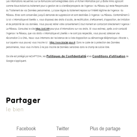
Les informations recueillies sur ce formulaire sont enregistrées dans un fichier informatisé par La Boite Immo agissant
comme Sous-traitant du traitement pour la gestion de la clientèle/prospects de l'Agence / du Réseau qui reste Responsable
du Traitement de vos Données personnelles. La base légale du traitement repose sur l'intérêt légitime de l'Agence / du
Réseau. Elles sont conservées jusqu'à demande de suppression et sont destinées à l'Agence / au Réseau. Conformément à
la loi « informatique et libertés », vous disposez des droits d’accès, de rectification, d’effacement, d’opposition, de limitation
et de portabilité de vos données. Vous pouvez retirer votre consentement à tout moment en contactant directement l’Agence /
Le Réseau. Consultez le site
https://cnil.fr/fr
pour plus d’informations sur vos droits. Si vous estimez, après avoir contacté
l'Agence / le Réseau, que vos droits « Informatique et Libertés » ne sont pas respectés, vous pouvez adresser une
réclamation à la CNIL. Nous vous informons de l’existence de la liste d'opposition au démarchage téléphonique « Bloctel »,
sur laquelle vous pouvez vous inscrire ici :
https://www.bloctel.gouv.fr
. Dans le cadre de la protection des Données
personnelles, nous vous invitons à ne pas inscrire de Données sensibles dans le champ de saisie libre.
Ce site est protégé par reCAPTCHA, les
Politiques de Confidentialité
et es
Conditions d'utilisation
de
Google s'appliquent.
partager
le bien
Facebook
Twitter
Plus de partage