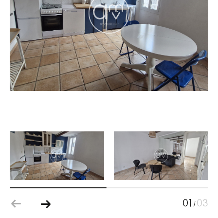
Surface
Surface
Référence
AFFINER LES CRITÈRES
TERRASSE
PARKING
PISCINE
01
03
/
FILTRER PAR