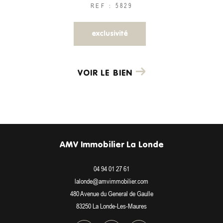
REF : 5829
exclusivité
VOIR LE BIEN
AMV Immobilier La Londe
04 94 01 27 61
lalonde@amvimmobilier.com
480 Avenue du General de Gaulle
83250
La Londe-Les-Maures