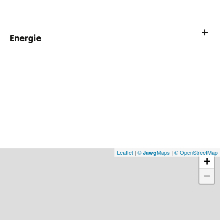
Energie
Leaflet
|
©
Maps
|
© OpenStreetMap
Jawg
+
−