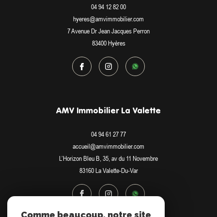
04 94 12 82 00
hyeres@amvimmobilier.com
7 Avenue Dr Jean Jacques Perron
83400
Hyères
AMV Immobilier La Valette
04 94 61 27 77
accueil@amvimmobilier.com
L’Horizon Bleu B, 35, av du 11 Novembre
83160
La Valette-Du-Var
Comme beaucoup, notre site