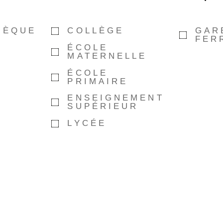
HÈQUE
COLLÈGE
GAR
FER
ÉCOLE
MATERNELLE
ÉCOLE
PRIMAIRE
ENSEIGNEMENT
SUPÉRIEUR
LYCÉE