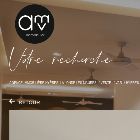
V
o
r
e
r
e
c
e
c
e
AGENCE IMMOBILIÈRE HYÈRES, LA LONDE-LES-MAURES
VENTE
VAR
HYERES
RETOUR