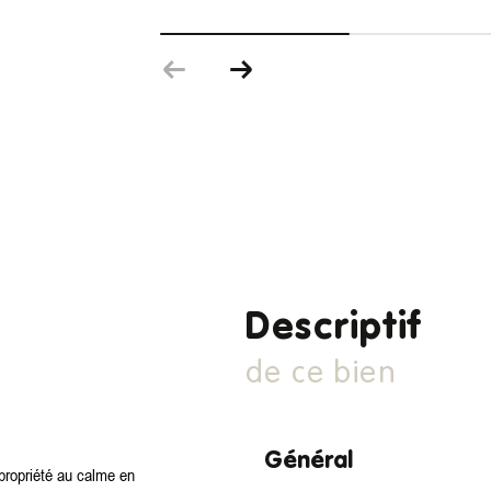
descriptif
de ce bien
Général
propriété au calme en