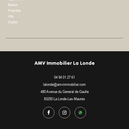
Maison
Propriete
Villa
Duplex
AMV Immobilier La Londe
04 94 01 27 61
lalonde@amvimmobilier.com
480 Avenue du General de Gaulle
83250
La Londe-Les-Maures