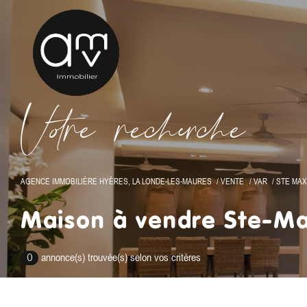
V
o
r
e
r
e
c
e
c
e
AGENCE IMMOBILIÈRE HYÈRES, LA LONDE-LES-MAURES
VENTE
VAR
STE MAX
Maison à vendre Ste-M
annonce(s) trouvée(s) selon vos critères
0