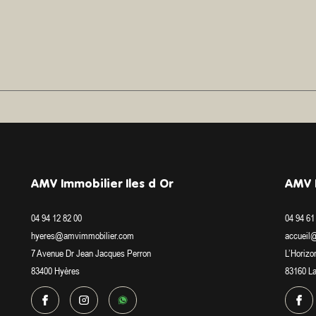
AMV Immobilier Iles d Or
AMV I
04 94 12 82 00
04 94 61
hyeres@amvimmobilier.com
accueil
7 Avenue Dr Jean Jacques Perron
L’Horizo
83400
Hyères
83160
L