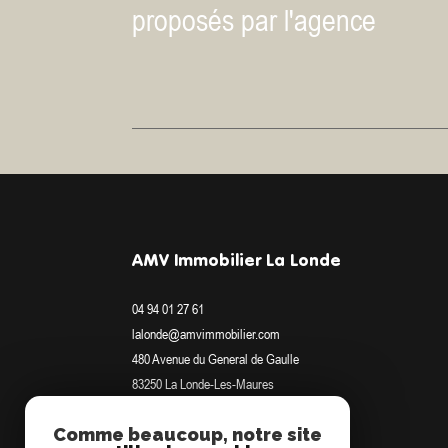
proposés par l'agence
AMV Immobilier La Londe
04 94 01 27 61
lalonde@amvimmobilier.com
480 Avenue du General de Gaulle
83250
La Londe-Les-Maures
Comme beaucoup, notre site