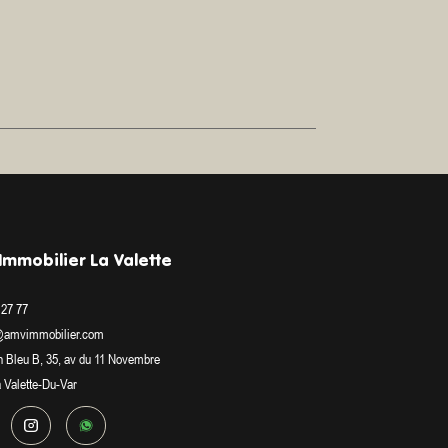
mmobilier La Valette
 27 77
@amvimmobilier.com
n Bleu B, 35, av du 11 Novembre
a Valette-Du-Var