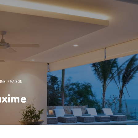
IME
MAISON
axime