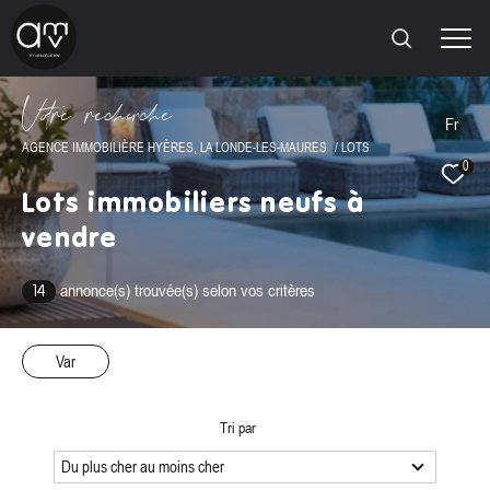
V
o
r
e
r
e
c
e
c
e
Fr
AGENCE IMMOBILIÈRE HYÈRES, LA LONDE-LES-MAURES
LOTS
0
Effectuer une recherche
Lots immobiliers neufs à
ET TROUVER LE BIEN QUI CORRESPOND À VOS
vendre
CRITÈRES
annonce(s) trouvée(s) selon vos critères
14
Type
d'offre
Offres programmes neufs
Var
Type
de
Type de bien
bien
Tri par
Ville
Du plus cher au moins cher