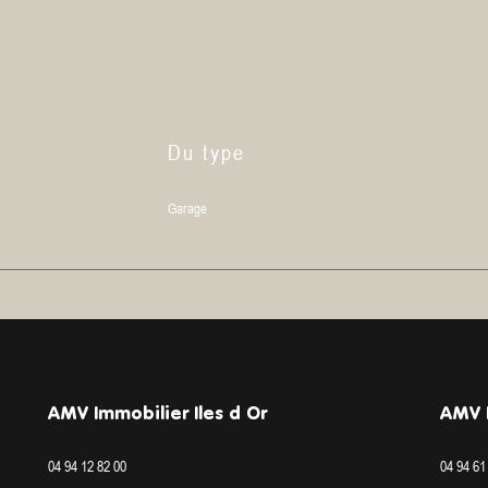
Du type
Garage
AMV Immobilier Iles d Or
AMV I
04 94 12 82 00
04 94 61