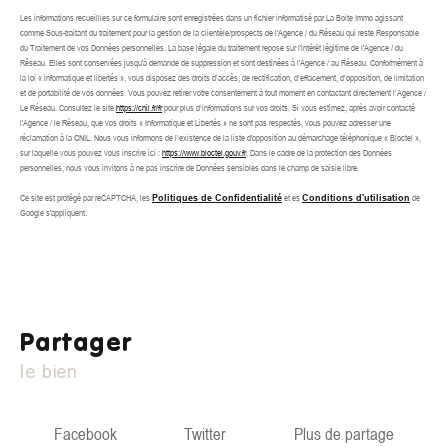
Les informations recueillies sur ce formulaire sont enregistrées dans un fichier informatisé par La Boite Immo agissant
comme Sous-traitant du traitement pour la gestion de la clientèle/prospects de l'Agence / du Réseau qui reste Responsable
du Traitement de vos Données personnelles. La base légale du traitement repose sur l'intérêt légitime de l'Agence / du
Réseau. Elles sont conservées jusqu'à demande de suppression et sont destinées à l'Agence / au Réseau. Conformément à
la loi « informatique et libertés », vous disposez des droits d’accès, de rectification, d’effacement, d’opposition, de limitation
et de portabilité de vos données. Vous pouvez retirer votre consentement à tout moment en contactant directement l’Agence /
Le Réseau. Consultez le site
https://cnil.fr/fr
pour plus d’informations sur vos droits. Si vous estimez, après avoir contacté
l'Agence / le Réseau, que vos droits « Informatique et Libertés » ne sont pas respectés, vous pouvez adresser une
réclamation à la CNIL. Nous vous informons de l’existence de la liste d'opposition au démarchage téléphonique « Bloctel »,
sur laquelle vous pouvez vous inscrire ici :
https://www.bloctel.gouv.fr
. Dans le cadre de la protection des Données
personnelles, nous vous invitons à ne pas inscrire de Données sensibles dans le champ de saisie libre.
Ce site est protégé par reCAPTCHA, les
Politiques de Confidentialité
et es
Conditions d'utilisation
de
Google s'appliquent.
partager
le bien
Facebook
Twitter
Plus de partage