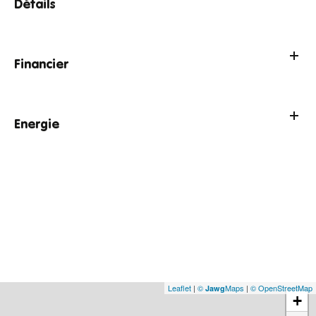
Détails
Financier
Energie
Leaflet
|
©
Maps
|
© OpenStreetMap
Jawg
+