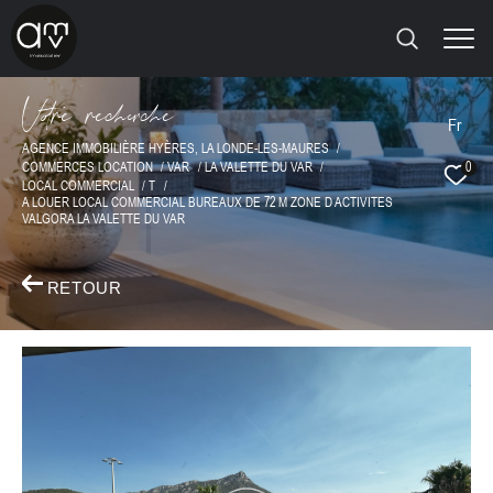
V
o
r
e
r
e
c
e
c
e
Fr
AGENCE IMMOBILIÈRE HYÈRES, LA LONDE-LES-MAURES
COMMERCES LOCATION
VAR
LA VALETTE DU VAR
0
LOCAL COMMERCIAL
T
A LOUER LOCAL COMMERCIAL BUREAUX DE 72 M ZONE D ACTIVITES
VALGORA LA VALETTE DU VAR
RETOUR