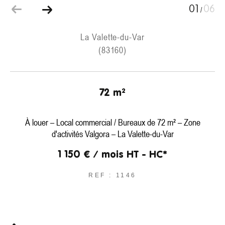
01
06
/
La Valette-du-Var
(83160)
72 m²
À louer – Local commercial / Bureaux de 72 m² – Zone
d'activités Valgora – La Valette-du-Var
1 150 € / mois
HT - HC*
REF : 1146